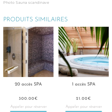
Photo Sauna scandinave
PRODUITS SIMILAIRES
20 accès SPA
1 accès SPA
-
-
300.00
€
21.00
€
Appeler pour réserver
Appeler pour réserver