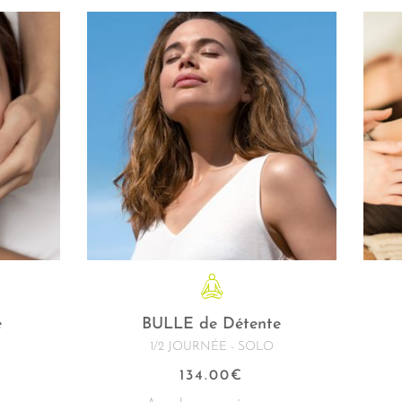
é
BULLE de Détente
1/2 JOURNÉE - SOLO
134.00
€