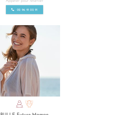
Appeler pour réserver
02 96 91 02 91
BULLE Future Maman