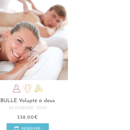
BULLE Volupté à deux
1/2 JOURNÉE - DUO
338.00
€
RÉSERVER