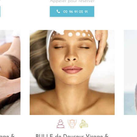
r
Appeler pour réserver
02 96 91 02 91
sage &
BULLE de Douceur Visage &