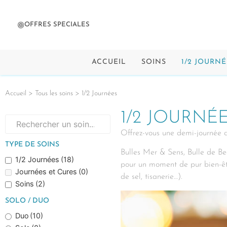
OFFRES SPECIALES
ACCUEIL
SOINS
1/2 JOURNÉ
Accueil
>
Tous les soins
> 1/2 Journées
1/2 JOURNÉ
Offrez-vous une demi-journée de
TYPE DE SOINS
Bulles Mer & Sens, Bulle de Be
1/2 Journées
(18)
pour un moment de pur bien-êtr
Journées et Cures
(0)
de sel, tisanerie…).
Soins
(2)
SOLO / DUO
Duo
(10)