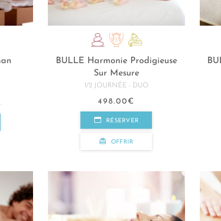
man
BULLE Harmonie Prodigieuse
BU
Sur Mesure
1/2 JOURNÉE - DUO
498.00
€
r
RÉSERVER
OFFRIR