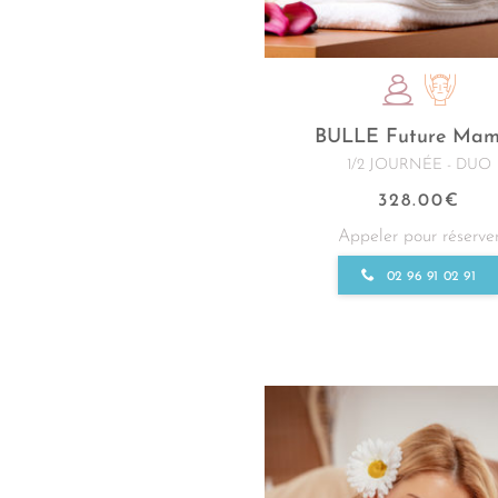
BULLE Future Ma
1/2 JOURNÉE - DUO
328.00
€
Appeler pour réserve
02 96 91 02 91