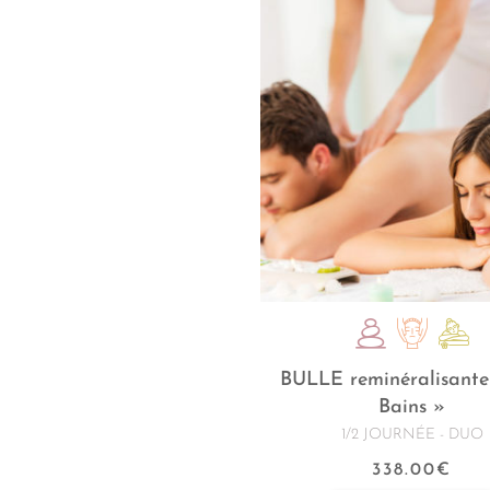
BULLE reminéralisante
Bains »
1/2 JOURNÉE - DUO
338.00
€