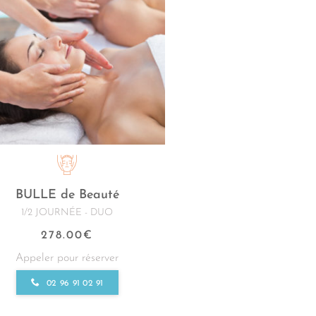
BULLE de Beauté
1/2 JOURNÉE - DUO
278.00
€
Appeler pour réserver
02 96 91 02 91