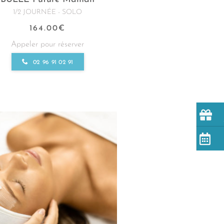
1/2 JOURNÉE - SOLO
164.00
€
Appeler pour réserver
02 96 91 02 91