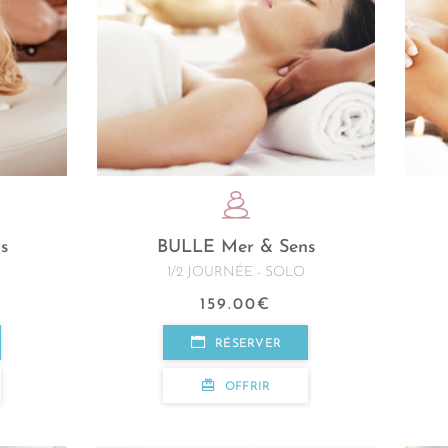
s
BULLE Mer & Sens
1/2 JOURNÉE - SOLO
159.00
€
RÉSERVER
OFFRIR