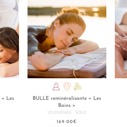
 « Les
BULLE reminéralisante « Les
Bains »
1/2 JOURNÉE - SOLO
169.00
€