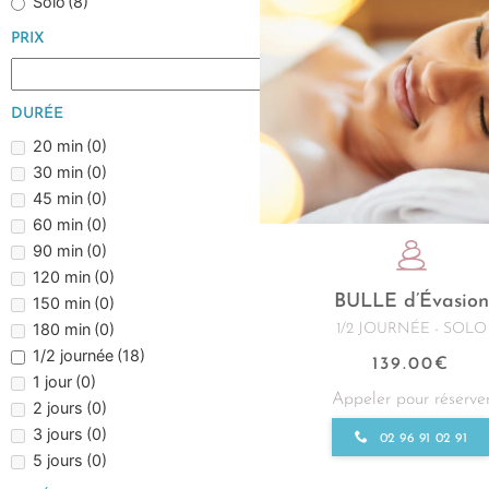
Solo
(8)
PRIX
DURÉE
20 min
(0)
30 min
(0)
45 min
(0)
60 min
(0)
90 min
(0)
120 min
(0)
BULLE d’Évasion
150 min
(0)
180 min
(0)
1/2 JOURNÉE - SOLO
1/2 journée
(18)
139.00
€
1 jour
(0)
Appeler pour réserve
2 jours
(0)
3 jours
(0)
02 96 91 02 91
5 jours
(0)