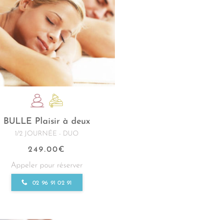
BULLE Plaisir à deux
1/2 JOURNÉE - DUO
249.00
€
Appeler pour réserver
02 96 91 02 91