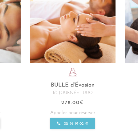
BULLE d’Évasion
1/2 JOURNÉE - DUO
278.00
€
r
Appeler pour réserver
02 96 91 02 91