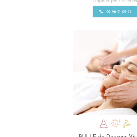
Appeler pour réserve
02 96 91 02 91
BULLE de Douceur Vi