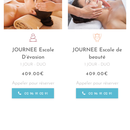
JOURNEE Escale
JOURNEE Escale de
D’évasion
beauté
1 JOUR - DUO
1 JOUR - DUO
409.00
€
409.00
€
Appeler pour réserver
Appeler pour réserver
02 96 91 02 91
02 96 91 02 91