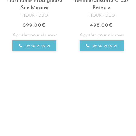
Harmonie Prodigieuse
reminéralisante « Les
Sur Mesure
Bains »
1 JOUR - DUO
1 JOUR - DUO
599.00
€
498.00
€
Appeler pour réserver
Appeler pour réserver
02 96 91 02 91
02 96 91 02 91