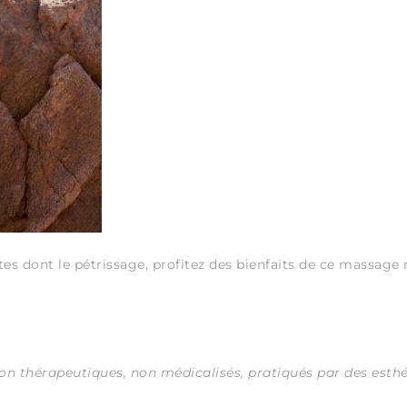
 dont le pétrissage, profitez des bienfaits de ce massage 
 thérapeutiques, non médicalisés, pratiqués par des esthé