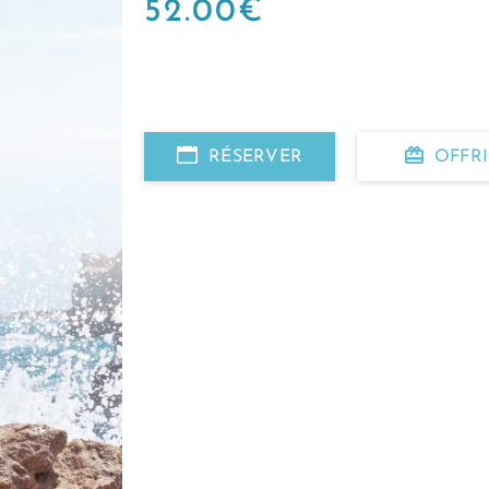
52.00
€
RÉSERVER
OFFR