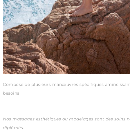
Composé de plusieurs manœuvres spécifiques amincissantes
besoins
Nos massages esthétiques ou modelages sont des soins non
diplômés.