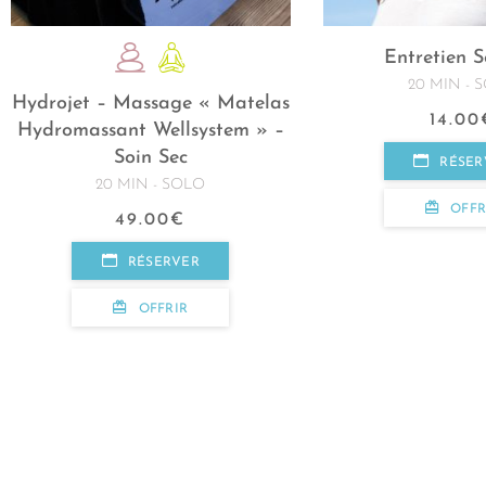
Entretien S
20 MIN - 
Hydrojet – Massage « Matelas
14.00
Hydromassant Wellsystem » –
Soin Sec
RÉSER
20 MIN - SOLO
OFFR
49.00
€
RÉSERVER
OFFRIR