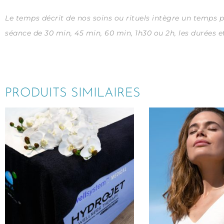
Le temps décrit de nos soins ou rituels intègre un temps 
séance de 30 min, 45 min, 60 min, 1h30 ou 2h, les durées ef
PRODUITS SIMILAIRES