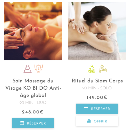
Soin Massage du
Rituel du Siam Corps
Visage KO BI DO Anti-
90 MIN - SOLO
âge global
149.00
€
90 MIN - DUO
RÉSERVER
248.00
€
OFFRIR
RÉSERVER