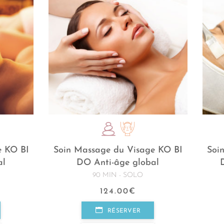
e KO BI
Soin Massage du Visage KO BI
Soi
al
DO Anti-âge global
90 MIN - SOLO
124.00
€
RÉSERVER