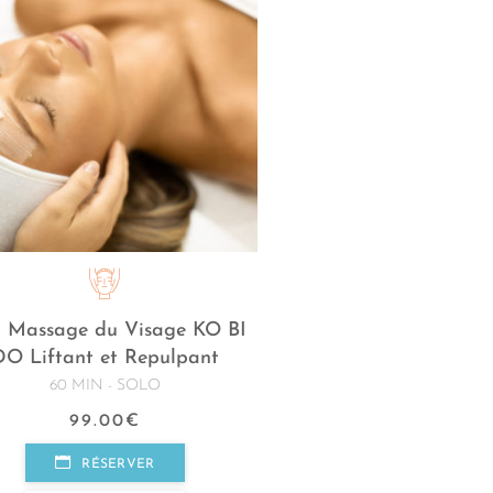
n Massage du Visage KO BI
DO Liftant et Repulpant
60 MIN - SOLO
99.00
€
RÉSERVER