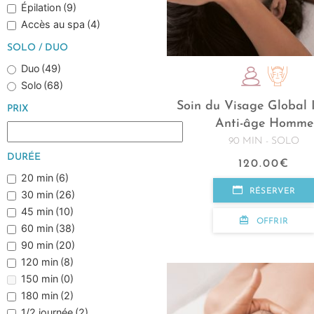
Épilation
(9)
Accès au spa
(4)
SOLO / DUO
Duo
(49)
Solo
(68)
Soin du Visage Global 
PRIX
Anti-âge Homme
90 MIN - SOLO
DURÉE
120.00
€
20 min
(6)
RÉSERVER
30 min
(26)
45 min
(10)
OFFRIR
60 min
(38)
90 min
(20)
120 min
(8)
150 min
(0)
180 min
(2)
1/2 journée
(2)