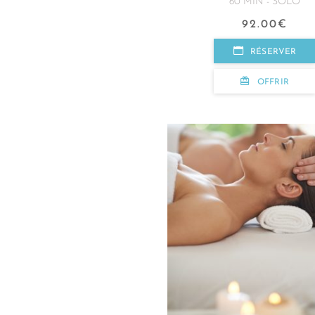
60 MIN - SOLO
92.00
€
RÉSERVER
OFFRIR