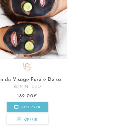
in du Visage Pureté Détox
60 MIN - DUO
182.00
€
RÉSERVER
OFFRIR