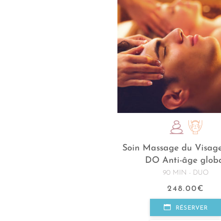
Soin Massage du Visag
DO Anti-âge glob
90 MIN - DUO
248.00
€
RÉSERVER