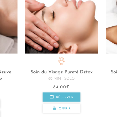
Neuve
Soin du Visage Pureté Détox
So
e
60 MIN - SOLO
84.00
€
RÉSERVER
OFFRIR