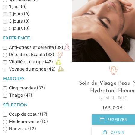
1 jour
(0)
2 jours
(0)
3 jours
(0)
5 jours
(0)
EXPÉRIENCE
Anti-stress et sérénité
(39)
Détente et Beauté
(68)
Vitalité et énergie
(42)
Voyage du monde
(42)
MARQUES
Soin du Visage Peau 
Cinq mondes
(37)
Hydratant Homm
Thalgo
(47)
60 MIN - DUO
SÉLECTION
165.00
€
Coup de coeur
(17)
RÉSERVER
Meilleure vente
(10)
Nouveau
(12)
OFFRIR