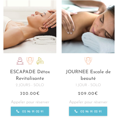
ESCAPADE Détox
JOURNEE Escale de
Revitalisante
beauté
2 JOURS - SOLO
1 JOUR - SOLO
320.00
€
209.00
€
Appeler pour réserver
Appeler pour réserver
02 96 91 02 91
02 96 91 02 91