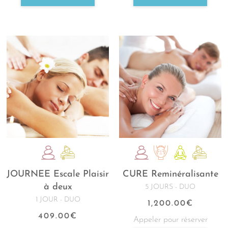
JOURNEE Escale Plaisir
CURE Reminéralisante
à deux
5 JOURS - DUO
1 JOUR - DUO
1,200.00
€
409.00
€
Appeler pour réserver