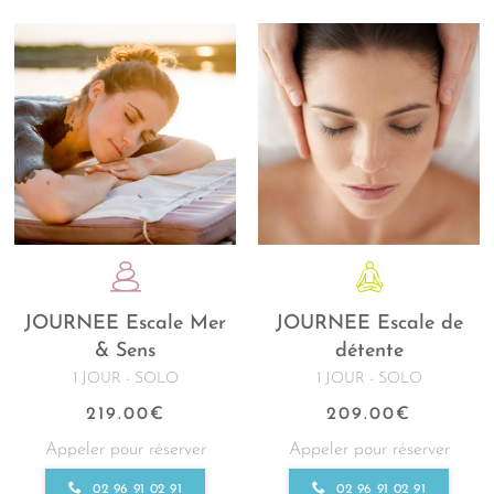
JOURNEE Escale Mer
JOURNEE Escale de
& Sens
détente
1 JOUR - SOLO
1 JOUR - SOLO
219.00
€
209.00
€
Appeler pour réserver
Appeler pour réserver
02 96 91 02 91
02 96 91 02 91