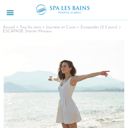
JOURNÉES & CURES
ACCÈS & CONTACT
OFFRES SPÉCIALES
Accueil
>
Tous les soins
>
Journées et Cures
>
Escapades (2-3 jours)
>
ESCAPADE Starter Minceur