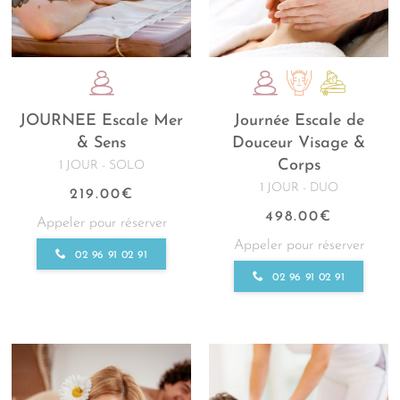
JOURNEE Escale Mer
Journée Escale de
& Sens
Douceur Visage &
Corps
1 JOUR - SOLO
1 JOUR - DUO
219.00
€
498.00
€
Appeler pour réserver
Appeler pour réserver
02 96 91 02 91
02 96 91 02 91