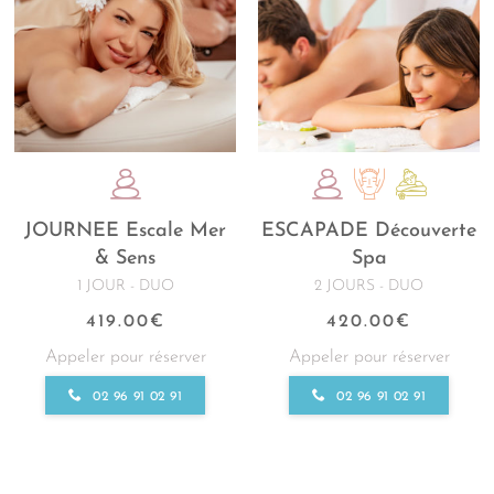
JOURNEE Escale Mer
ESCAPADE Découverte
& Sens
Spa
1 JOUR - DUO
2 JOURS - DUO
419.00
€
420.00
€
Appeler pour réserver
Appeler pour réserver
02 96 91 02 91
02 96 91 02 91