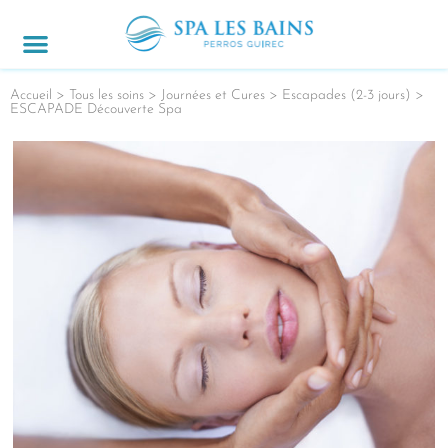
JOURNÉES & CURES
ACCÈS & CONTACT
OFFRES SPÉCIALES
Accueil
>
Tous les soins
>
Journées et Cures
>
Escapades (2-3 jours)
>
ESCAPADE Découverte Spa